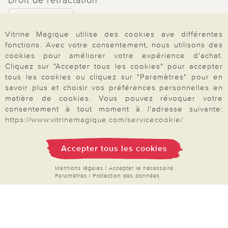
Rétractation
Vitrine Magique utilise des cookies ave différentes
fonctions. Avec votre consentement, nous utilisons des
cookies pour améliorer votre expérience d'achat.
Cliquez sur "Accepter tous les cookies" pour accepter
Paiement & Livraison
tous les cookies ou cliquez sur "Paramètres" pour en
savoir plus et choisir vos préférences personnelles en
matière de cookies. Vous pouvez révoquer votre
consentement à tout moment à l'adresse suivante:
À propos de nous
https://www.vitrinemagique.com/servicecookie/
Accepter tous les cookies
Besoin d'aide?
Mentions légales
|
Accepter le nécessaire
Paramètres
|
Protection des données
Mentions légales
|
CGV
|
Données & liberté
|
Vie privée & cookies
Prix en Euro, TVA légale incluse
©2026 Vitrine Magique