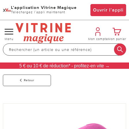
L’application Vitrine Magique
x
Ouvrir l’appli
Téléchargez l’appli maintenant
Changer
Menu
Mon compte
Mon panier
de
navigation
5 € ou 10 € de réduction* - profitez-en vite →
Retour