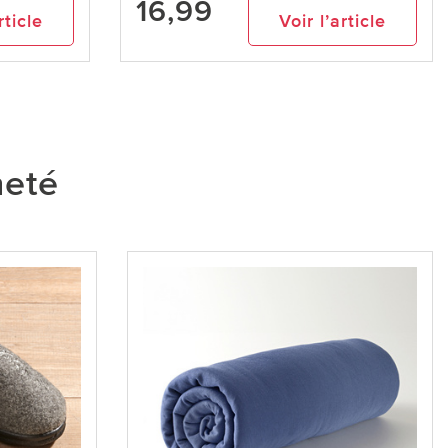
16,99
rticle
Voir l’article
heté