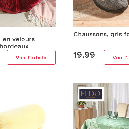
Chaussons, gris f
 en velours
 bordeaux
19,99
Voir l’article
Voir l’