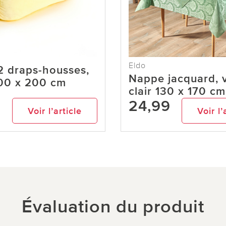
Eldo
2 draps-housses,
Nappe jacquard, v
100 x 200 cm
clair 130 x 170 c
9
24,99
Voir l’article
Voir l’
Évaluation du produit