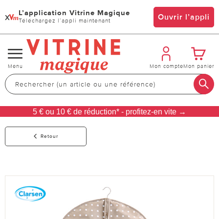
L’application Vitrine Magique
x
Ouvrir l’appli
Téléchargez l’appli maintenant
Changer
Menu
Mon compte
Mon panier
de
navigation
5 € ou 10 € de réduction* - profitez-en vite →
Retour