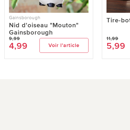
Gainsborough
Tire-bo
Nid d'oiseau "Mouton"
Gainsborough
9,99
11,99
4,99
5,99
Voir l’article