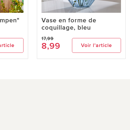
ompen"
Vase en forme de
coquillage, bleu
17,99
8,99
article
Voir l’article