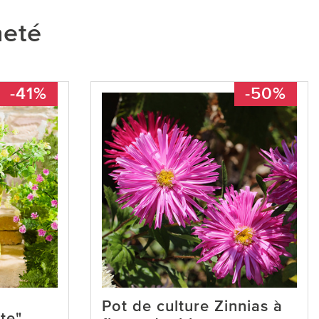
heté
-41%
-50%
Pot de culture Zinnias à
te"