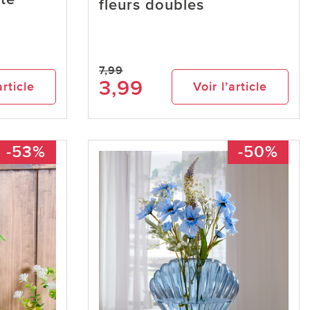
fleurs doubles
7,99
3,99
article
Voir l’article
-53%
-50%