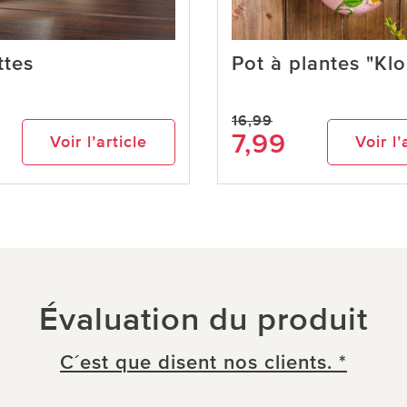
ttes
Pot à plantes "Kl
16,99
7,99
Voir l’article
Voir l’
Évaluation du produit
C´est que disent nos clients. *