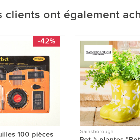
 clients ont également ac
-42%
Gainsborough
uilles 100 pièces
Pot à plantes "Bot