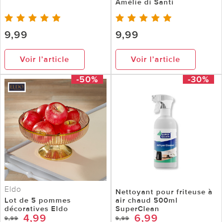
Amélie di Santi
9,99
9,99
Voir l’article
Voir l’article
-50%
-30%
Eldo
Nettoyant pour friteuse à
Lot de 5 pommes
air chaud 500ml
décoratives Eldo
SuperClean
4,99
6,99
9,99
9,99