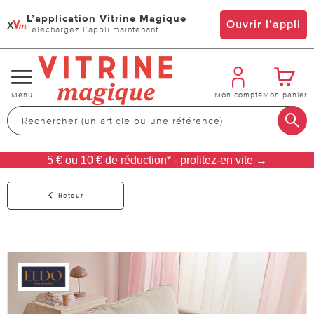
L’application Vitrine Magique
x
Ouvrir l’appli
Téléchargez l’appli maintenant
Changer
Menu
Mon compte
Mon panier
de
navigation
5 € ou 10 € de réduction* - profitez-en vite →
Retour