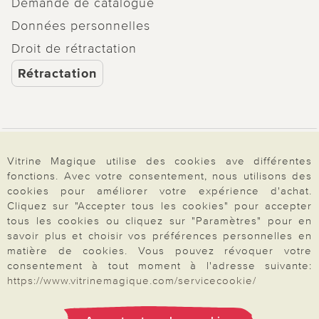
Demande de catalogue
Données personnelles
Droit de rétractation
Rétractation
Paiement & Livraison
Vitrine Magique utilise des cookies ave différentes
fonctions. Avec votre consentement, nous utilisons des
cookies pour améliorer votre expérience d'achat.
À propos de nous
Cliquez sur "Accepter tous les cookies" pour accepter
tous les cookies ou cliquez sur "Paramètres" pour en
savoir plus et choisir vos préférences personnelles en
matière de cookies. Vous pouvez révoquer votre
Besoin d'aide?
consentement à tout moment à l'adresse suivante:
https://www.vitrinemagique.com/servicecookie/
Mentions légales
|
CGV
|
Données & liberté
|
Vie privée & cookies