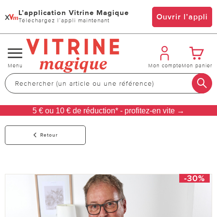
L’application Vitrine Magique
x
Ouvrir l’appli
Téléchargez l’appli maintenant
Changer
Menu
Mon compte
Mon panier
de
navigation
5 € ou 10 € de réduction* - profitez-en vite →
Retour
-30%