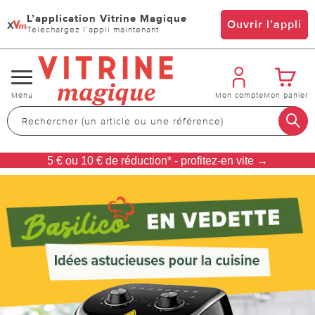
L’application Vitrine Magique
x
Ouvrir l’appli
Téléchargez l’appli maintenant
Changer
Menu
Mon compte
Mon panier
de
navigation
5 € ou 10 € de réduction* - profitez-en vite →