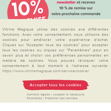
proposons une sélection d’
accessoires pour le
bien-être quotidien
: soins pour les mains et les
pieds, articles de bain, objets relaxants et petits
équipements pour se sentir bien au quotidien.
Notre sélection de mode pour femmes séduit par
Vitrine Magique utilise des cookies ave différentes
sa praticité et son style confortable, idéal pour
fonctions. Avec votre consentement, nous utilisons des
cookies pour améliorer votre expérience d'achat.
toutes les saisons. Commandez facilement et en
Cliquez sur "Accepter tous les cookies" pour accepter
Votre commande
toute sécurité par carte bancaire, PayPal ou par
tous les cookies ou cliquez sur "Paramètres" pour en
chèque. Naviguez dans nos catégories
savoir plus et choisir vos préférences personnelles en
FAQ
thématiques, enrichies régulièrement de
matière de cookies. Vous pouvez révoquer votre
consentement à tout moment à l'adresse suivante:
nouveautés à découvrir.
Produits à découvrir en
Mon compte
https://www.vitrinemagique.com/servicecookie/
ce moment
:
filets à linge
,
couvres-plats
,
Inscription Newsletter
piluliers
,
brosses de nettoyage
et bien plus
Demande de catalogue
Accepter tous les cookies
encore.
Données personnelles
Mentions légales
|
Accepter le nécessaire
Paramètres
|
Protection des données
Droit de rétractation
Rétractation