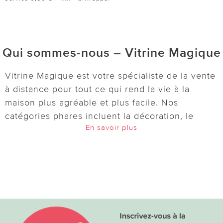
Qui sommes-nous – Vitrine Magique
Vitrine Magique est votre spécialiste de la vente
à distance pour tout ce qui rend la vie à la
maison plus agréable et plus facile. Nos
catégories phares incluent la décoration, le
En savoir plus
jardin, l’entretien, la cuisine, le bien-être et
l’univers de la maison. Découvrez des idées
pratiques et astucieuses :
lampes solaires
,
décorations pour le jardin et le balcon,
accessoires de cuisine, boîtes de conservation,
outils pour le micro-ondes et bien d’autres
articles du quotidien. Pour votre bien-être, nous