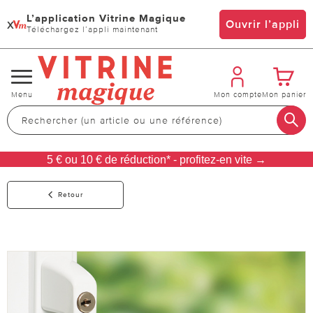
L’application Vitrine Magique
x
Ouvrir l’appli
Téléchargez l’appli maintenant
Changer
Menu
Mon compte
Mon panier
de
navigation
5 € ou 10 € de réduction* - profitez-en vite →
Retour