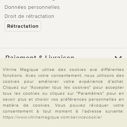
Données personnelles
Droit de rétractation
Rétractation
Paiement & Livraison
Vitrine Magique utilise des cookies ave différentes
fonctions. Avec votre consentement, nous utilisons des
À propos de nous
cookies pour améliorer votre expérience d'achat.
Cliquez sur "Accepter tous les cookies" pour accepter
tous les cookies ou cliquez sur "Paramètres" pour en
Besoin d'aide?
savoir plus et choisir vos préférences personnelles en
matière de cookies. Vous pouvez révoquer votre
consentement à tout moment à l'adresse suivante:
https://www.vitrinemagique.com/servicecookie/
Mentions légales
|
CGV
|
Données & liberté
|
Vie privée & cookies
Prix en Euro, TVA légale incluse