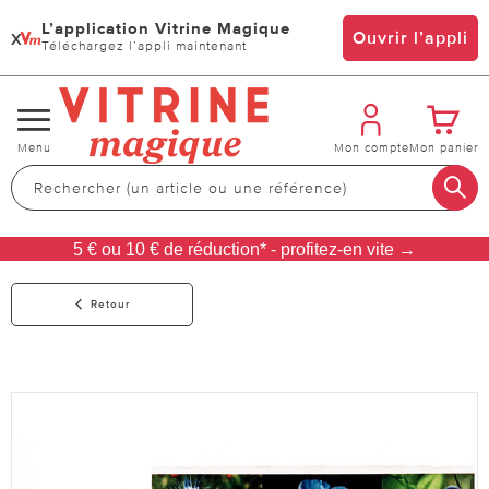
L’application Vitrine Magique
x
Ouvrir l’appli
Téléchargez l’appli maintenant
Changer
Menu
Mon compte
Mon panier
de
navigation
5 € ou 10 € de réduction* - profitez-en vite →
Retour