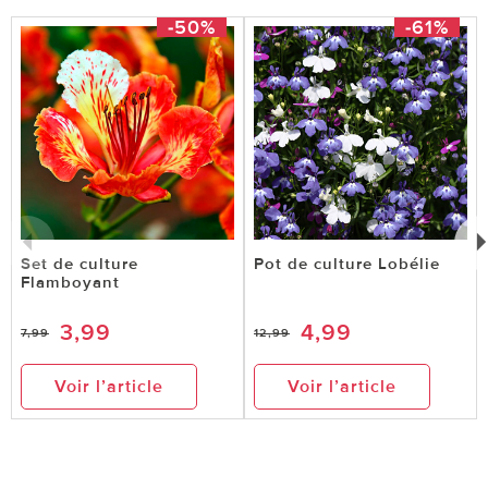
-50%
-61%
Set de culture
Pot de culture Lobélie
Flamboyant
3,99
4,99
7,99
12,99
Voir l’article
Voir l’article