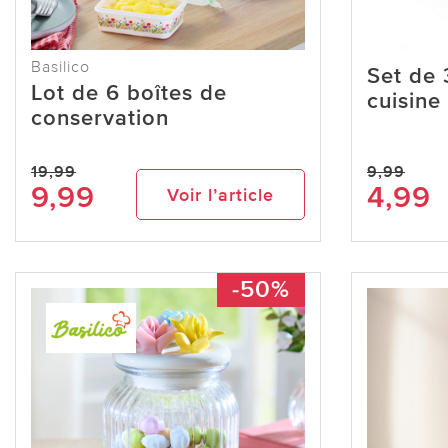
Basilico
Set de 
Lot de 6 boîtes de
cuisine
conservation
19,99
9,99
9,99
4,99
Voir l’article
-50%