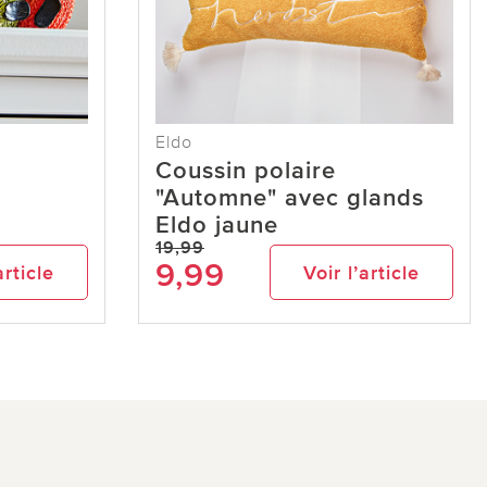
Eldo
Coussin polaire
"Automne" avec glands
Eldo jaune
19,99
9,99
article
Voir l’article