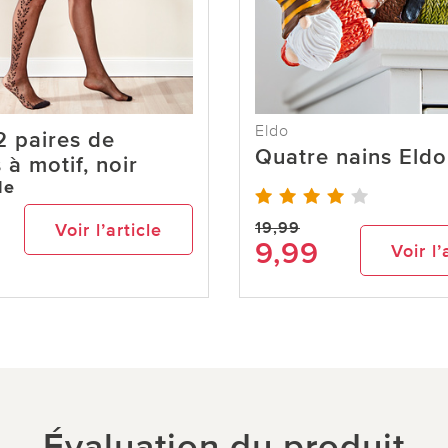
Eldo
2 paires de
Quatre nains Eldo
 à motif, noir
de
19,99
Voir l’article
9,99
Voir l’
Évaluation du produit