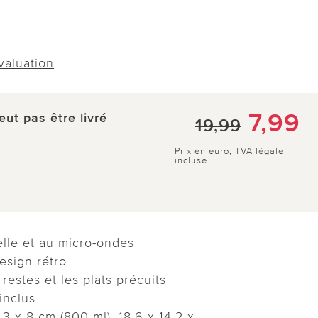
évaluation
7,99
eut pas être livré
19,99
Prix en euro, TVA légale
incluse
elle et au micro-ondes
esign rétro
 restes et les plats précuits
inclus
1,3 x 8 cm (800 ml), 18,6 x 14,2 x