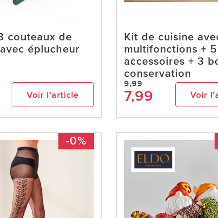
3 couteaux de
Kit de cuisine ave
 avec éplucheur
multifonctions + 5
accessoires + 3 b
conservation
9,99
7,99
Voir l’article
Voir l’
-0%