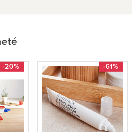
heté
-20%
-61%