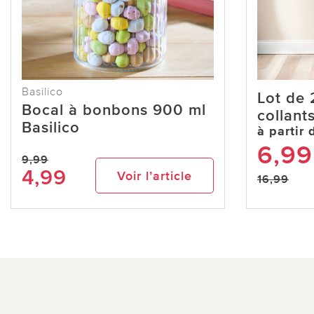
Basilico
Lot de 
Bocal à bonbons 900 ml
collants
Basilico
à partir 
6,99
9,99
4,99
Voir l’article
16,99