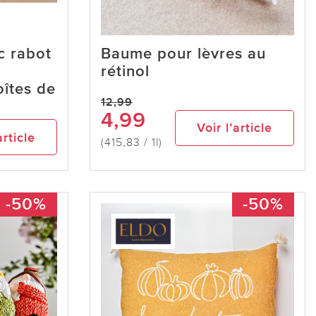
c rabot
Baume pour lèvres au
rétinol
oîtes de
12,99
4,99
Voir l’article
article
(415,83 / 1l)
-50%
-50%