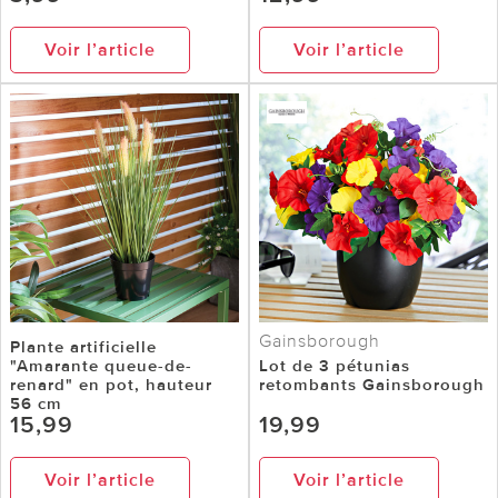
Voir l’article
Voir l’article
Gainsborough
Plante artificielle
"Amarante queue-de-
Lot de 3 pétunias
renard" en pot, hauteur
retombants Gainsborough
56 cm
15,99
19,99
Voir l’article
Voir l’article