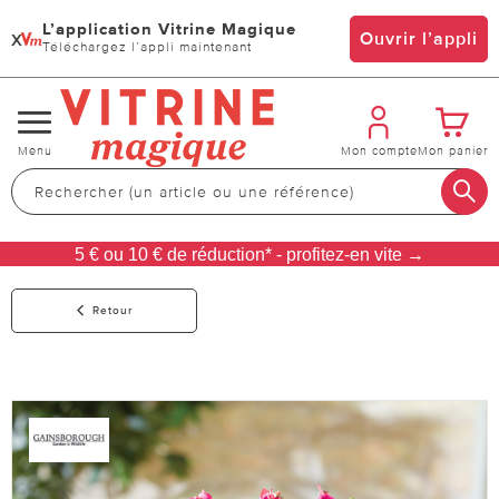
L’application Vitrine Magique
x
Ouvrir l’appli
Téléchargez l’appli maintenant
Changer
Menu
Mon compte
Mon panier
de
navigation
5 € ou 10 € de réduction* - profitez-en vite →
Retour