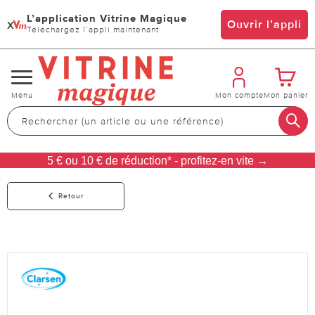
L’application Vitrine Magique
x
Ouvrir l’appli
Téléchargez l’appli maintenant
Changer
Menu
Mon compte
Mon panier
de
navigation
5 € ou 10 € de réduction* - profitez-en vite →
Retour