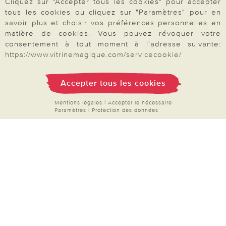
Cliquez sur "Accepter tous les cookies" pour accepter
Rétractation
tous les cookies ou cliquez sur "Paramètres" pour en
savoir plus et choisir vos préférences personnelles en
matière de cookies. Vous pouvez révoquer votre
consentement à tout moment à l'adresse suivante:
https://www.vitrinemagique.com/servicecookie/
Paiement & Livraison
Accepter tous les cookies
À propos de nous
Mentions légales
|
Accepter le nécessaire
Paramètres
|
Protection des données
Besoin d'aide?
Mentions légales
|
CGV
|
Données & liberté
|
Vie privée & cookies
Prix en Euro, TVA légale incluse
©2026 Vitrine Magique