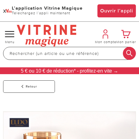
L’application Vitrine Magique
x
Ouvrir l’appli
Téléchargez l’appli maintenant
Changer
Menu
Mon compte
Mon panier
de
navigation
5 € ou 10 € de réduction* - profitez-en vite →
Retour