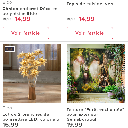
Eldo
Tapis de cuisine, vert
Chaton endormi Déco en
polyrésine Eldo
14,99
14,99
19,99
19,99
Voir l’article
Voir l’article
Eldo
Tenture "Forêt enchantée"
Lot de 2 branches de
pour Extérieur
poinsettias LED, coloris or
Gainsborough
16,99
19,99