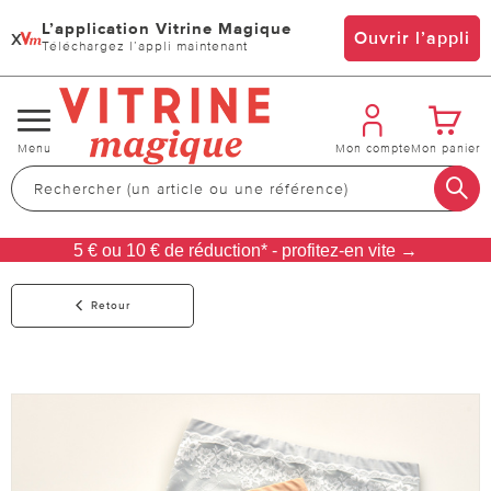
L’application Vitrine Magique
x
Ouvrir l’appli
Téléchargez l’appli maintenant
Changer
Menu
Mon compte
Mon panier
de
navigation
5 € ou 10 € de réduction* - profitez-en vite →
Retour