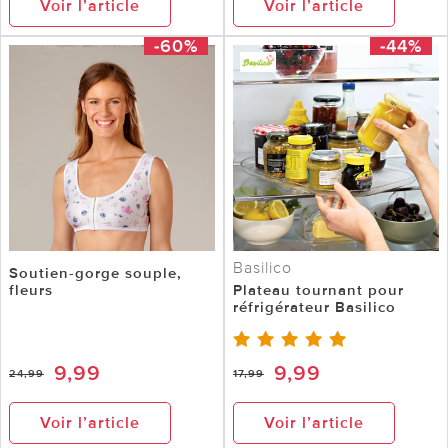
Voir l’article
Voir l’article
-60%
-44%
Basilico
Soutien-gorge souple,
fleurs
Plateau tournant pour
réfrigérateur Basilico
9,99
9,99
24,99
17,99
Voir l’article
Voir l’article