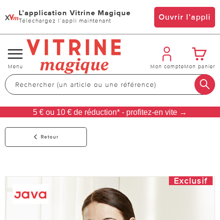
L’application Vitrine Magique
x
Ouvrir l’appli
Téléchargez l’appli maintenant
Changer
Menu
Mon compte
Mon panier
de
navigation
5 € ou 10 € de réduction* - profitez-en vite →
Retour
Exclusif