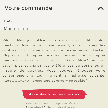
Votre commande
FAQ
Mon compte
Inscription Newsletter
Vitrine Magique utilise des cookies ave différentes
Demande de catalogue
fonctions. Avec votre consentement, nous utilisons des
cookies pour améliorer votre expérience d'achat.
Données personnelles
Cliquez sur "Accepter tous les cookies" pour accepter
Droit de rétractation
tous les cookies ou cliquez sur "Paramètres" pour en
savoir plus et choisir vos préférences personnelles en
Rétractation
matière de cookies. Vous pouvez révoquer votre
consentement à tout moment à l'adresse suivante:
https://www.vitrinemagique.com/servicecookie/
Paiement & Livraison
Accepter tous les cookies
Mentions légales
|
Accepter le nécessaire
Paramètres
|
Protection des données