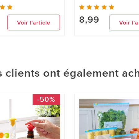
8,99
Voir l’article
Voir l’a
 clients ont également ac
-50%