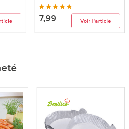
7,99
rticle
Voir l’article
heté