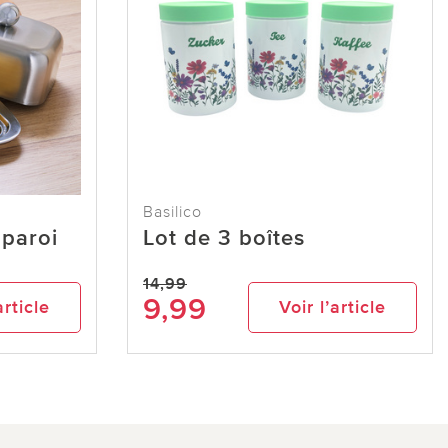
Basilico
 paroi
Lot de 3 boîtes
14,99
9,99
article
Voir l’article