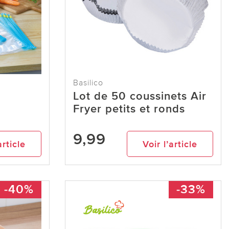
Basilico
Lot de 50 coussinets Air
Fryer petits et ronds
9,99
article
Voir l’article
-40%
-33%