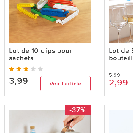
Lot de 10 clips pour
Lot de
sachets
bouteil
5,99
3,99
2,99
Voir l’article
-37%