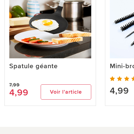
Spatule géante
Mini-br
7,99
4,99
4,99
Voir l’article