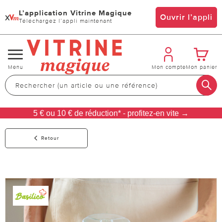
L’application Vitrine Magique
x
Ouvrir l’appli
Téléchargez l’appli maintenant
Changer
Menu
Mon compte
Mon panier
de
navigation
5 € ou 10 € de réduction* - profitez-en vite →
Retour