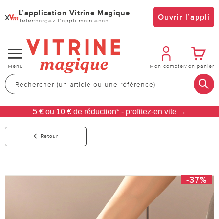
L’application Vitrine Magique
x
Ouvrir l’appli
Téléchargez l’appli maintenant
Changer
Menu
Mon compte
Mon panier
de
navigation
5 € ou 10 € de réduction* - profitez-en vite →
Retour
-37%