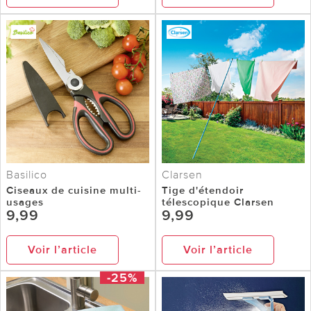
Basilico
Clarsen
Ciseaux de cuisine multi-
Tige d'étendoir
usages
télescopique Clarsen
9,99
9,99
Voir l’article
Voir l’article
-25%