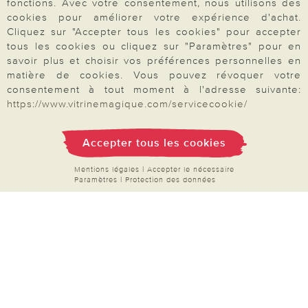
fonctions. Avec votre consentement, nous utilisons des
Demande de catalogue
cookies pour améliorer votre expérience d'achat.
Données personnelles
Cliquez sur "Accepter tous les cookies" pour accepter
tous les cookies ou cliquez sur "Paramètres" pour en
Droit de rétractation
savoir plus et choisir vos préférences personnelles en
Rétractation
matière de cookies. Vous pouvez révoquer votre
consentement à tout moment à l'adresse suivante:
https://www.vitrinemagique.com/servicecookie/
Accepter tous les cookies
Paiement & Livraison
Mentions légales
|
Accepter le nécessaire
Paramètres
|
Protection des données
À propos de nous
Besoin d'aide?
Mentions légales
|
CGV
|
Données & liberté
|
Vie privée & cookies