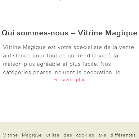
Qui sommes-nous – Vitrine Magique
Vitrine Magique est votre spécialiste de la vente
à distance pour tout ce qui rend la vie à la
maison plus agréable et plus facile. Nos
catégories phares incluent la décoration, le
En savoir plus
jardin, l’entretien, la cuisine, le bien-être et
l’univers de la maison. Découvrez des idées
pratiques et astucieuses :
lampes solaires
,
décorations pour le jardin et le balcon,
accessoires de cuisine, boîtes de conservation,
outils pour le micro-ondes et bien d’autres
articles du quotidien. Pour votre bien-être, nous
Vitrine Magique utilise des cookies ave différentes