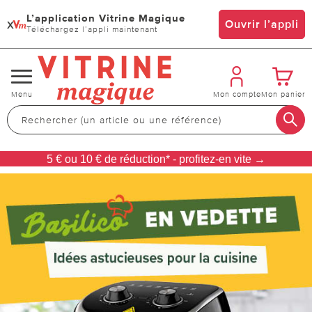
L’application Vitrine Magique
x
Ouvrir l’appli
Téléchargez l’appli maintenant
Changer
Menu
Mon compte
Mon panier
de
navigation
5 € ou 10 € de réduction* - profitez-en vite →