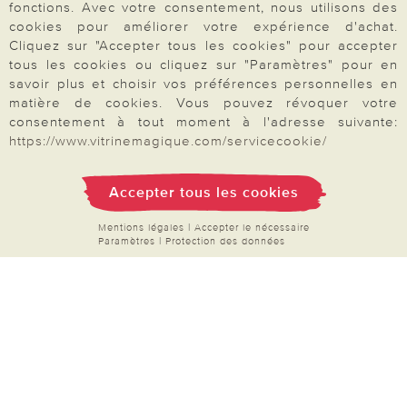
proposons une sélection d’
accessoires pour le
fonctions. Avec votre consentement, nous utilisons des
bien-être quotidien
: soins pour les mains et les
cookies pour améliorer votre expérience d'achat.
Cliquez sur "Accepter tous les cookies" pour accepter
pieds, articles de bain, objets relaxants et petits
tous les cookies ou cliquez sur "Paramètres" pour en
équipements pour se sentir bien au quotidien.
savoir plus et choisir vos préférences personnelles en
Notre sélection de mode pour femmes séduit par
matière de cookies. Vous pouvez révoquer votre
consentement à tout moment à l'adresse suivante:
sa praticité et son style confortable, idéal pour
https://www.vitrinemagique.com/servicecookie/
toutes les saisons. Commandez facilement et en
Votre commande
toute sécurité par carte bancaire, PayPal ou par
Accepter tous les cookies
chèque. Naviguez dans nos catégories
FAQ
thématiques, enrichies régulièrement de
Mentions légales
|
Accepter le nécessaire
Paramètres
|
Protection des données
nouveautés à découvrir.
Produits à découvrir en
Mon compte
ce moment
:
filets à linge
,
couvres-plats
,
Inscription Newsletter
piluliers
,
brosses de nettoyage
et bien plus
Demande de catalogue
encore.
Données personnelles
Droit de rétractation
Rétractation