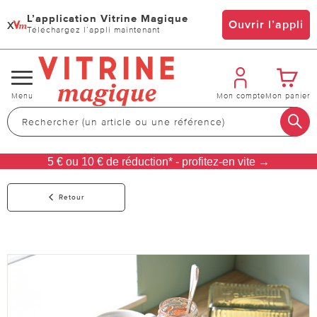
L’application Vitrine Magique
x
Ouvrir l’appli
Téléchargez l’appli maintenant
Changer
Menu
Mon compte
Mon panier
de
navigation
5 € ou 10 € de réduction* - profitez-en vite →
Retour