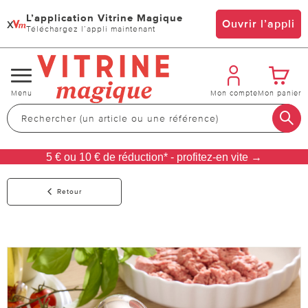
L’application Vitrine Magique
x
Ouvrir l’appli
Téléchargez l’appli maintenant
Changer
Menu
Mon compte
Mon panier
de
navigation
5 € ou 10 € de réduction* - profitez-en vite →
Retour