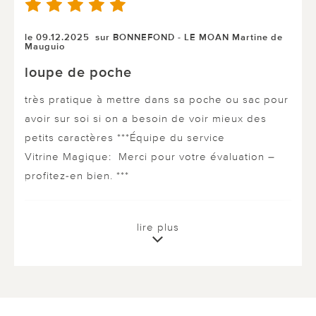
le 09.12.2025
sur BONNEFOND - LE MOAN Martine de
Mauguio
loupe de poche
très pratique à mettre dans sa poche ou sac pour
avoir sur soi si on a besoin de voir mieux des
petits caractères ***Équipe du service
Vitrine Magique: Merci pour votre évaluation –
profitez-en bien. ***
0 sur 0 ont trouvé cette évaluation utile.
lire plus
utile
pas utile