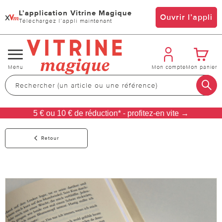
L’application Vitrine Magique
x
Ouvrir l’appli
Téléchargez l’appli maintenant
Changer
Menu
Mon compte
Mon panier
de
navigation
5 € ou 10 € de réduction* - profitez-en vite →
Retour