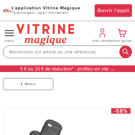
L’application Vitrine Magique
x
Ouvrir l’appli
Téléchargez l’appli maintenant
Changer
Menu
Mon compte
Mon panier
de
navigation
5 € ou 10 € de réduction* - profitez-en vite →
Retour
-58%