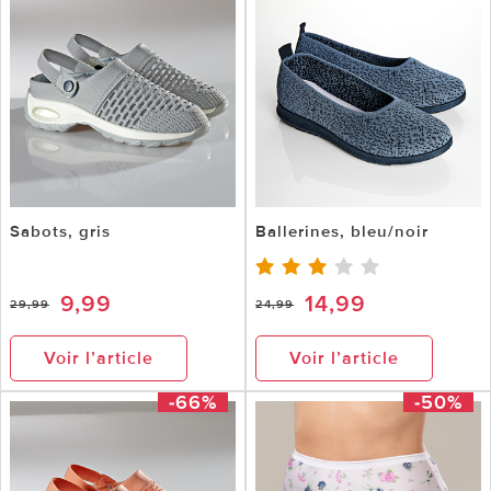
Sabots, gris
Ballerines, bleu/noir
9,99
14,99
29,99
24,99
Voir l’article
Voir l’article
-66%
-50%