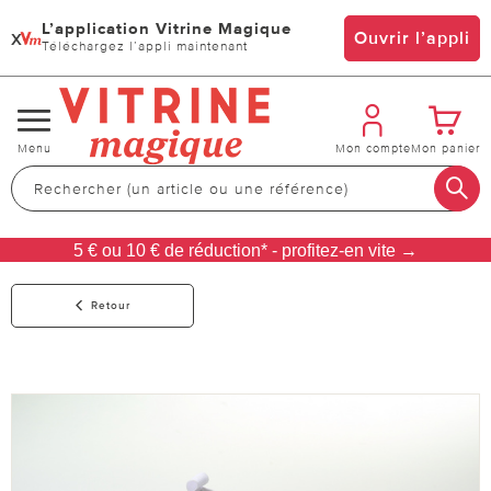
L’application Vitrine Magique
x
Ouvrir l’appli
Téléchargez l’appli maintenant
Changer
Menu
Mon compte
Mon panier
de
navigation
5 € ou 10 € de réduction* - profitez-en vite →
Retour