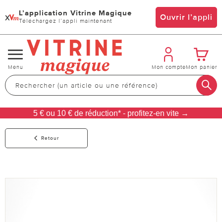
L’application Vitrine Magique
x
Ouvrir l’appli
Téléchargez l’appli maintenant
Changer
Menu
Mon compte
Mon panier
de
navigation
5 € ou 10 € de réduction* - profitez-en vite →
Retour