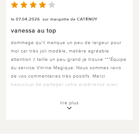
le 07.04.2026
sur margotte de CATENOY
vanessa au top
dommage qu'il manque un peu de largeur pour
moi car très joli modèle, matière agréable
attention il taille un peu grand je trouve ***Équipe
du service Vitrine Magique: Nous sommes ravis
de vos commentaires très positifs. Merci
beaucoup de partager votre expérience avec
nous.***
lire plus
0 sur 0 ont trouvé cette évaluation utile.
utile
pas utile