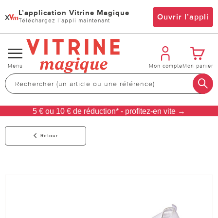
L’application Vitrine Magique
x
Ouvrir l’appli
Téléchargez l’appli maintenant
Changer
Menu
Mon compte
Mon panier
de
navigation
5 € ou 10 € de réduction* - profitez-en vite →
Retour