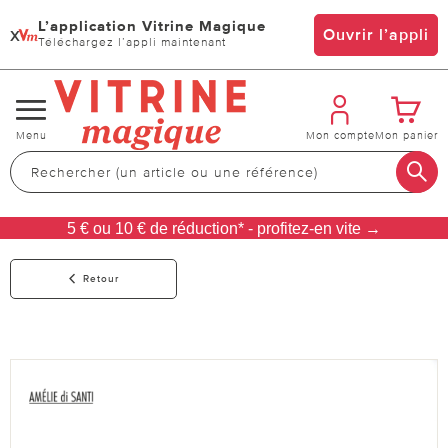
L’application Vitrine Magique
x
Ouvrir l’appli
Téléchargez l’appli maintenant
Changer
Menu
Mon compte
Mon panier
de
navigation
5 € ou 10 € de réduction* - profitez-en vite →
Retour