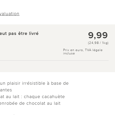
évaluation
9,99
eut pas être livré
(24,98 / 1kg)
Prix en euro, TVA légale
incluse
 un plaisir irrésistible à base de
lantes
t au lait : chaque cacahuète
nrobée de chocolat au lait