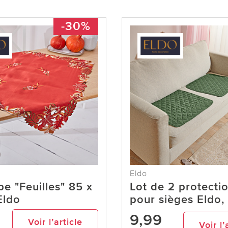
-30%
Eldo
e "Feuilles" 85 x
Lot de 2 protecti
Eldo
pour sièges Eldo, 
9,99
Voir l’article
Voir l’