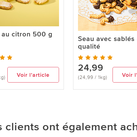
 au citron 500 g
Seau avec sablés
qualité
24,99
Voir l’article
Voir l
kg)
(24,99 / 1kg)
 clients ont également ac