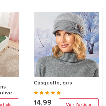
Casquette, gris
ons
olive
14,99
article
Voir l’article