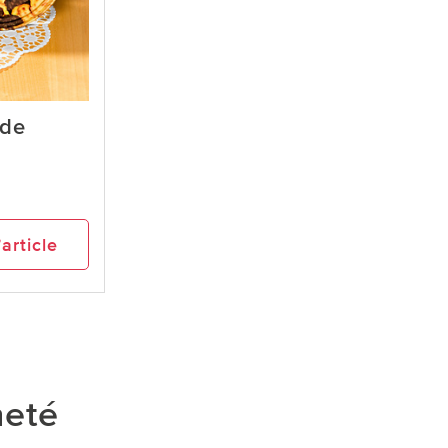
 de
’article
heté