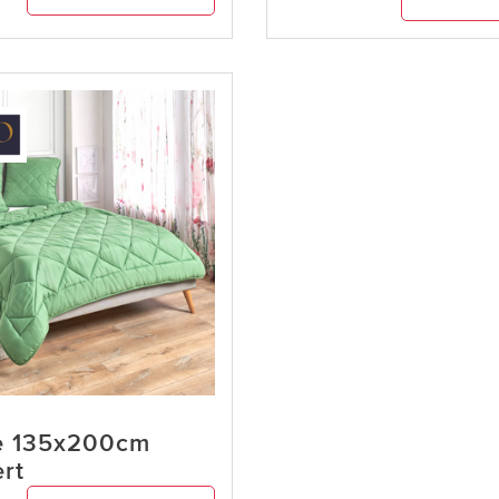
e 135x200cm
ert