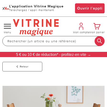
L’application Vitrine Magique
x
Ouvrir l’appli
Téléchargez l’appli maintenant
Changer
Menu
Mon compte
Mon panier
de
navigation
5 € ou 10 € de réduction* - profitez-en vite →
Retour