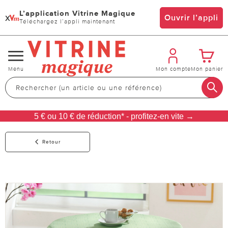
L’application Vitrine Magique
x
Ouvrir l’appli
Téléchargez l’appli maintenant
Changer
Menu
Mon compte
Mon panier
de
navigation
5 € ou 10 € de réduction* - profitez-en vite →
Retour