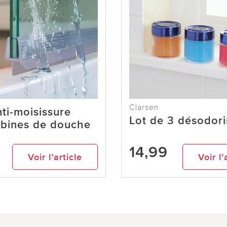
Clarsen
nti-moisissure
Lot de 3 désodori
abines de douche
14,99
Voir l’article
Voir l’