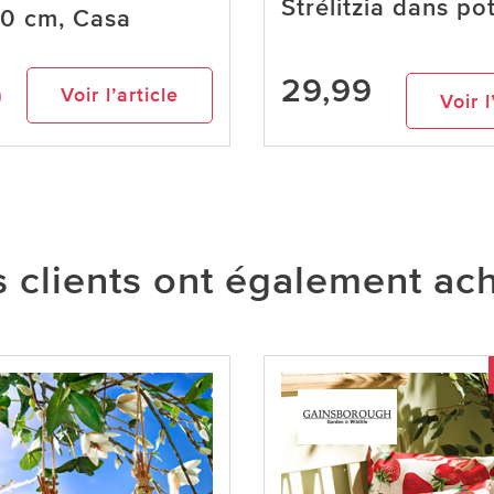
Strélitzia dans po
0 cm, Casa
29,99
9
Voir l’article
Voir l
 clients ont également ac