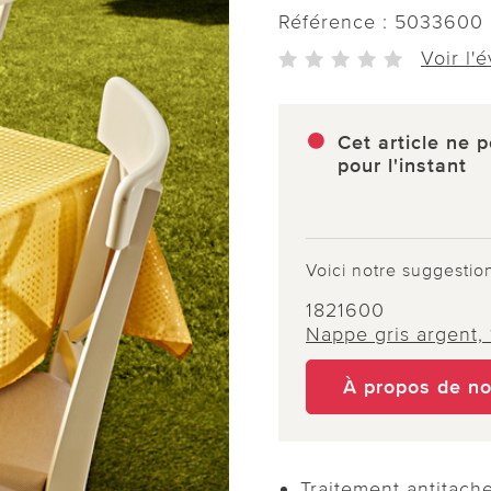
Référence :
5033600
Voir l'
Cet article ne p
pour l'instant
Voici notre suggestio
1821600
Nappe gris argent,
À propos de n
Traitement antitach