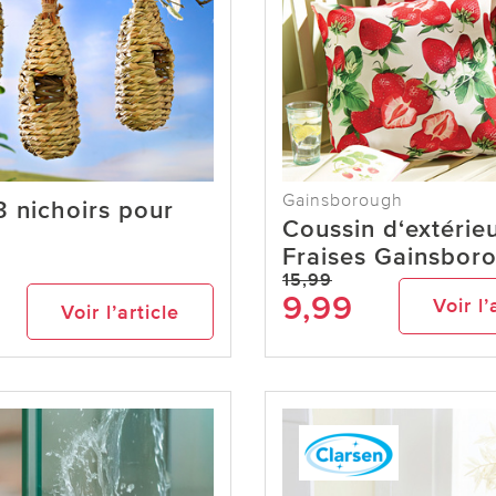
Gainsborough
3 nichoirs pour
Coussin d‘extérie
x
Fraises Gainsbor
15,99
9,99
Voir l’
Voir l’article