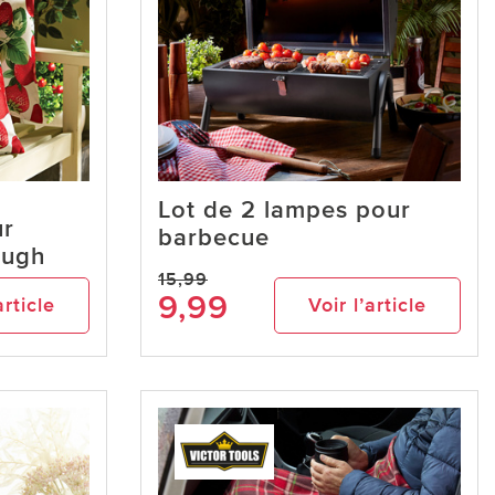
Lot de 2 lampes pour
ur
barbecue
ough
15,99
9,99
article
Voir l’article