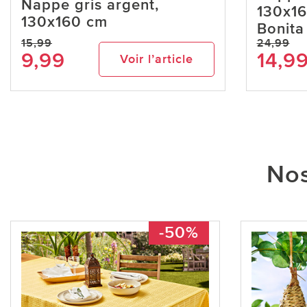
Nappe gris argent,
130x16
130x160 cm
Bonita
15,99
24,99
9,99
14,9
Voir l’article
Nos
-50%