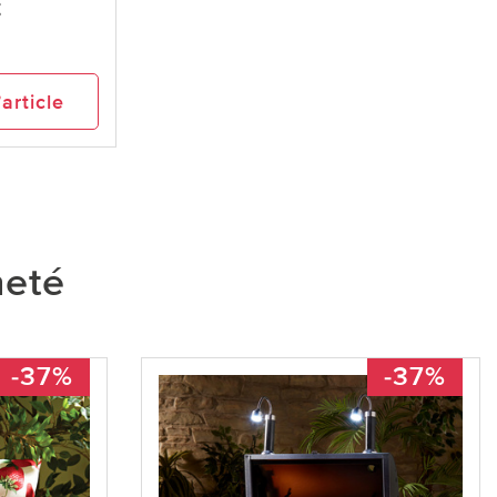
t
’article
heté
-37%
-37%