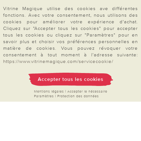
Droit de rétractation
Vitrine Magique utilise des cookies ave différentes
fonctions. Avec votre consentement, nous utilisons des
Rétractation
cookies pour améliorer votre expérience d'achat.
Cliquez sur "Accepter tous les cookies" pour accepter
tous les cookies ou cliquez sur "Paramètres" pour en
savoir plus et choisir vos préférences personnelles en
matière de cookies. Vous pouvez révoquer votre
Paiement & Livraison
consentement à tout moment à l'adresse suivante:
https://www.vitrinemagique.com/servicecookie/
À propos de nous
Accepter tous les cookies
Mentions légales
|
Accepter le nécessaire
Paramètres
|
Protection des données
Besoin d'aide?
Mentions légales
|
CGV
|
Données & liberté
|
Vie privée & cookies
Prix en Euro, TVA légale incluse
©2026 Vitrine Magique