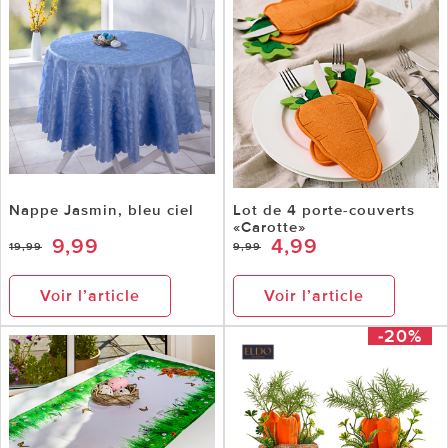
Nappe Jasmin, bleu ciel
Lot de 4 porte-couverts
«Carotte»
9,99
4,99
19,99
9,99
Voir l’article
Voir l’article
-20%