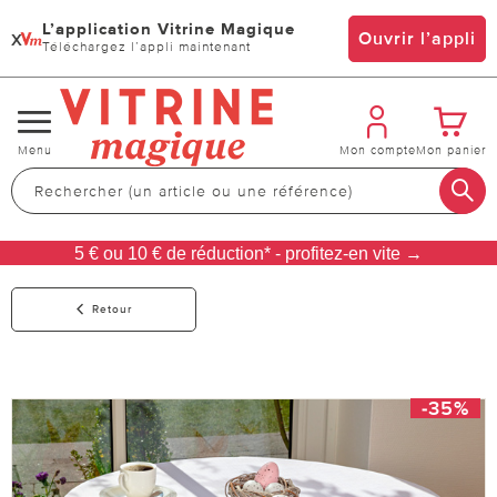
L’application Vitrine Magique
x
Ouvrir l’appli
Téléchargez l’appli maintenant
Changer
Menu
Mon compte
Mon panier
de
navigation
5 € ou 10 € de réduction* - profitez-en vite →
Retour
-35%