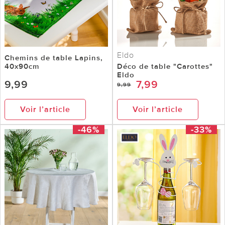
Eldo
Chemins de table Lapins,
40x90cm
Déco de table "Carottes"
Eldo
9,99
7,99
9,99
Voir l’article
Voir l’article
-46%
-33%