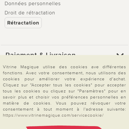
Données personnelles
Droit de rétractation
Rétractation
Paiement & Livraison
Vitrine Magique utilise des cookies ave différentes
fonctions. Avec votre consentement, nous utilisons des
À propos de nous
cookies pour améliorer votre expérience d'achat.
Cliquez sur "Accepter tous les cookies" pour accepter
tous les cookies ou cliquez sur "Paramètres" pour en
Besoin d'aide?
savoir plus et choisir vos préférences personnelles en
matière de cookies. Vous pouvez révoquer votre
consentement à tout moment à l'adresse suivante:
https://www.vitrinemagique.com/servicecookie/
Mentions légales
|
CGV
|
Données & liberté
|
Vie privée & cookies
Prix en Euro, TVA légale incluse
©2026 Vitrine Magique