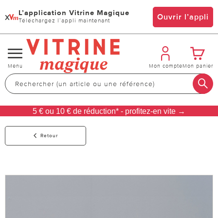
L’application Vitrine Magique
x
Ouvrir l’appli
Téléchargez l’appli maintenant
Changer
Menu
Mon compte
Mon panier
de
navigation
5 € ou 10 € de réduction* - profitez-en vite →
Retour