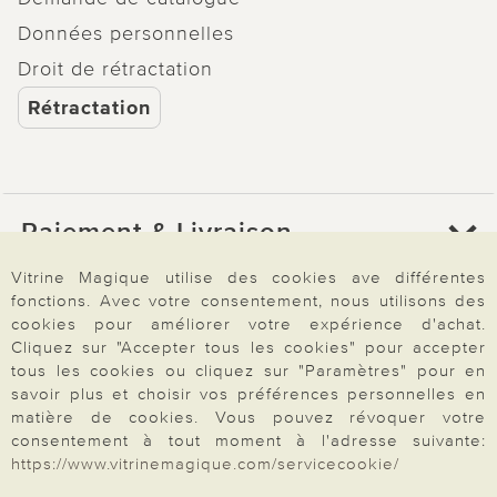
Données personnelles
Droit de rétractation
Rétractation
Paiement & Livraison
Vitrine Magique utilise des cookies ave différentes
fonctions. Avec votre consentement, nous utilisons des
À propos de nous
cookies pour améliorer votre expérience d'achat.
Cliquez sur "Accepter tous les cookies" pour accepter
tous les cookies ou cliquez sur "Paramètres" pour en
Besoin d'aide?
savoir plus et choisir vos préférences personnelles en
matière de cookies. Vous pouvez révoquer votre
consentement à tout moment à l'adresse suivante:
https://www.vitrinemagique.com/servicecookie/
Mentions légales
|
CGV
|
Données & liberté
|
Vie privée & cookies