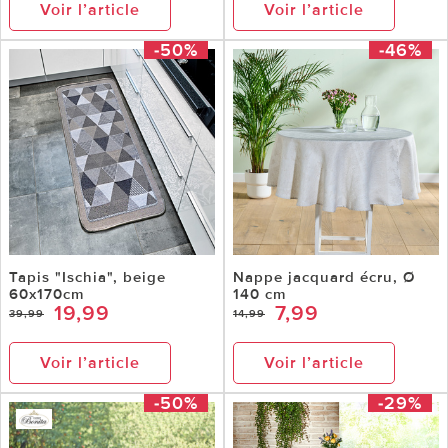
Voir l’article
Voir l’article
-50%
-46%
Tapis "Ischia", beige
Nappe jacquard écru, Ø
60x170cm
140 cm
19,99
7,99
39,99
14,99
Voir l’article
Voir l’article
-50%
-29%