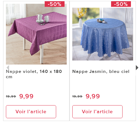
-50%
-50%
Nappe violet, 140 x 180
Nappe Jasmin, bleu ciel
cm
9,99
9,99
19,99
19,99
Voir l’article
Voir l’article