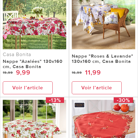
Casa Bonita
Nappe "Roses & Lavande"
Nappe "Azalées" 130x160
130x160 cm, Casa Bonita
cm, Casa Bonita
9,99
11,99
19,99
16,99
Voir l’article
Voir l’article
-13%
-30%