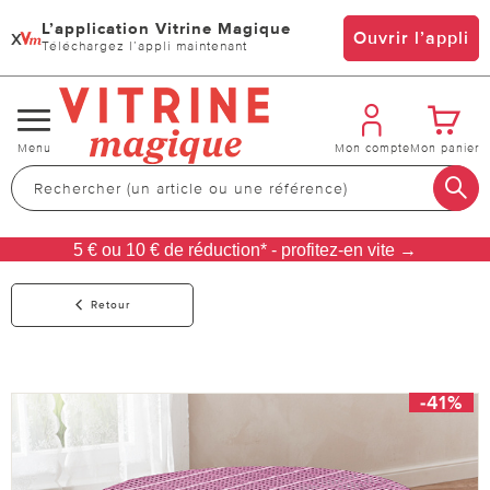
L’application Vitrine Magique
x
Ouvrir l’appli
Téléchargez l’appli maintenant
Changer
Menu
Mon compte
Mon panier
de
navigation
5 € ou 10 € de réduction* - profitez-en vite →
Retour
-41%