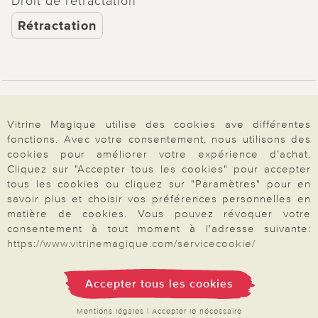
Droit de rétractation
Rétractation
Paiement & Livraison
Vitrine Magique utilise des cookies ave différentes
fonctions. Avec votre consentement, nous utilisons des
cookies pour améliorer votre expérience d'achat.
À propos de nous
Cliquez sur "Accepter tous les cookies" pour accepter
tous les cookies ou cliquez sur "Paramètres" pour en
savoir plus et choisir vos préférences personnelles en
Besoin d'aide?
matière de cookies. Vous pouvez révoquer votre
consentement à tout moment à l'adresse suivante:
https://www.vitrinemagique.com/servicecookie/
Mentions légales
|
CGV
|
Données & liberté
|
Vie privée & cookies
Prix en Euro, TVA légale incluse
Accepter tous les cookies
©2026 Vitrine Magique
Mentions légales
|
Accepter le nécessaire