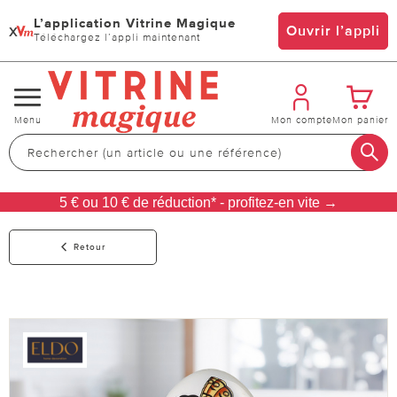
L’application Vitrine Magique
x
Ouvrir l’appli
Téléchargez l’appli maintenant
Changer
Menu
Mon compte
Mon panier
de
navigation
5 € ou 10 € de réduction* - profitez-en vite →
Retour