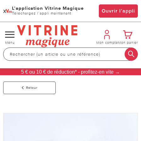
L’application Vitrine Magique
x
Ouvrir l’appli
Téléchargez l’appli maintenant
Changer
Menu
Mon compte
Mon panier
de
navigation
5 € ou 10 € de réduction* - profitez-en vite →
Retour