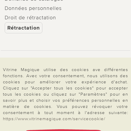
Données personnelles
Droit de rétractation
Rétractation
Paiement & Livraison
Vitrine Magique utilise des cookies ave différentes
fonctions. Avec votre consentement, nous utilisons des
À propos de nous
cookies pour améliorer votre expérience d'achat.
Cliquez sur "Accepter tous les cookies" pour accepter
tous les cookies ou cliquez sur "Paramètres" pour en
savoir plus et choisir vos préférences personnelles en
Besoin d'aide?
matière de cookies. Vous pouvez révoquer votre
consentement à tout moment à l'adresse suivante:
https://www.vitrinemagique.com/servicecookie/
Mentions légales
|
CGV
|
Données & liberté
|
Vie privée & cookies
Prix en Euro, TVA légale incluse