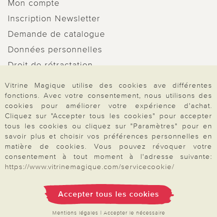
Mon compte
Inscription Newsletter
Demande de catalogue
Données personnelles
Droit de rétractation
Rétractation
Vitrine Magique utilise des cookies ave différentes
fonctions. Avec votre consentement, nous utilisons des
cookies pour améliorer votre expérience d'achat.
Cliquez sur "Accepter tous les cookies" pour accepter
tous les cookies ou cliquez sur "Paramètres" pour en
Paiement & Livraison
savoir plus et choisir vos préférences personnelles en
matière de cookies. Vous pouvez révoquer votre
consentement à tout moment à l'adresse suivante:
https://www.vitrinemagique.com/servicecookie/
À propos de nous
Accepter tous les cookies
Besoin d'aide?
Mentions légales
|
Accepter le nécessaire