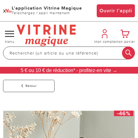
L’application Vitrine Magique
x
Ouvrir l’appli
Téléchargez l’appli maintenant
Changer
Menu
Mon compte
Mon panier
de
navigation
5 € ou 10 € de réduction* - profitez-en vite →
Retour
-46%