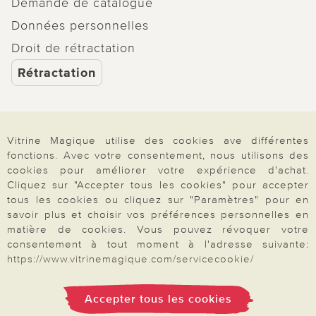
Demande de catalogue
Données personnelles
Droit de rétractation
Rétractation
Vitrine Magique utilise des cookies ave différentes
Paiement & Livraison
fonctions. Avec votre consentement, nous utilisons des
cookies pour améliorer votre expérience d'achat.
Cliquez sur "Accepter tous les cookies" pour accepter
tous les cookies ou cliquez sur "Paramètres" pour en
À propos de nous
savoir plus et choisir vos préférences personnelles en
matière de cookies. Vous pouvez révoquer votre
consentement à tout moment à l'adresse suivante:
Besoin d'aide?
https://www.vitrinemagique.com/servicecookie/
Accepter tous les cookies
Mentions légales
|
CGV
|
Données & liberté
|
Vie privée & cookies