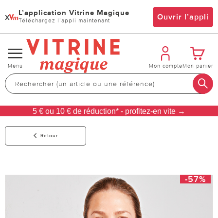
L’application Vitrine Magique
x
Ouvrir l’appli
Téléchargez l’appli maintenant
Changer
Menu
Mon compte
Mon panier
de
navigation
5 € ou 10 € de réduction* - profitez-en vite →
Retour
-57%