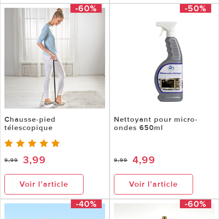
-60%
-50%
Chausse-pied
Nettoyant pour micro-
télescopique
ondes 650ml
3,99
4,99
9,99
9,99
Voir l’article
Voir l’article
-40%
-60%