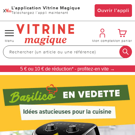
L’application Vitrine Magique
x
Ouvrir l’appli
Téléchargez l’appli maintenant
Changer
Menu
Mon compte
Mon panier
de
navigation
5 € ou 10 € de réduction* - profitez-en vite →