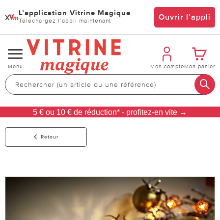
L’application Vitrine Magique
x
Ouvrir l’appli
Téléchargez l’appli maintenant
Changer
Menu
Mon compte
Mon panier
de
navigation
5 € ou 10 € de réduction* - profitez-en vite →
Retour