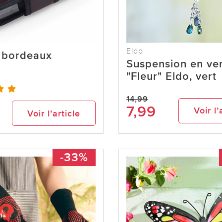
Eldo
r, bordeaux
Suspension en ve
"Fleur" Eldo, vert
14,99
7,99
Voir l’
Voir l’article
-33%