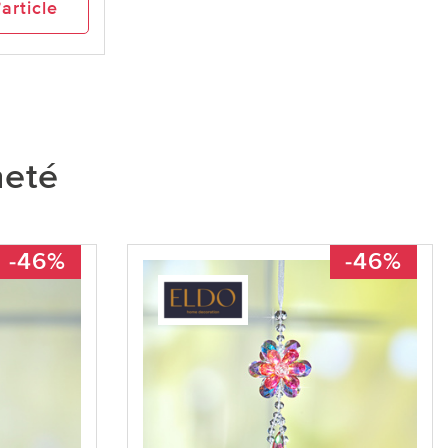
’article
heté
-46%
-46%