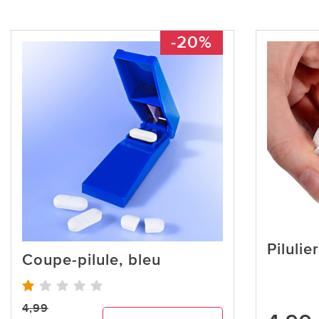
-20%
Piluli
Coupe-pilule, bleu
4,99