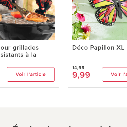
our grillades
Déco Papillon XL
sistants à la
14,99
9,99
Voir l’article
Voir l’