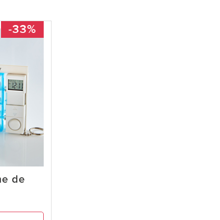
-33%
me de