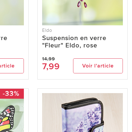
Eldo
rre
Suspension en verre
"Fleur" Eldo, rose
14,99
7,99
article
Voir l’article
-33%