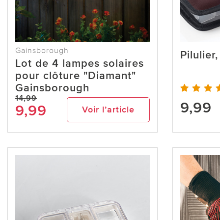
Gainsborough
Pilulie
Lot de 4 lampes solaires
pour clôture "Diamant"
Gainsborough
14,99
9,99
9,99
Voir l’article