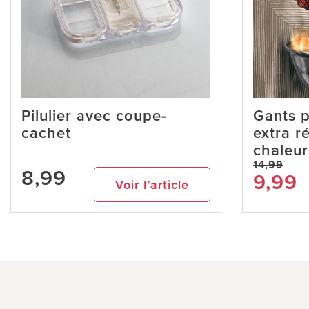
Pilulier avec coupe-
Gants p
cachet
extra ré
chaleur
14,99
8,99
9,99
Voir l’article