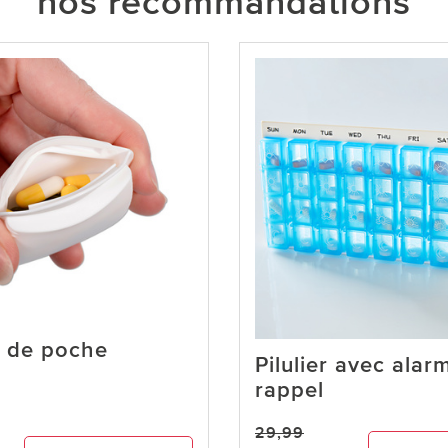
nos recommandations
er de poche
Pilulier avec alar
rappel
29,99