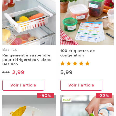
Basilico
100 étiquettes de
Rangement à suspendre
congélation
pour réfrigérateur, blanc
Basilico
2,99
5,99
6,99
Voir l’article
Voir l’article
-50%
-33%