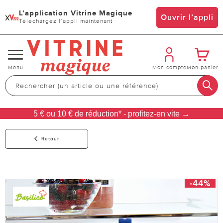
L’application Vitrine Magique
x
Ouvrir l’appli
Téléchargez l’appli maintenant
Changer
Menu
Mon compte
Mon panier
de
navigation
5 € ou 10 € de réduction* - profitez-en vite →
Retour
-44%