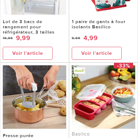
Lot de 3 bacs de
1 paire de gants à four
rangement pour
isolants Basilico
réfrigérateur, 3 tailles
9,99
4,99
19,99
9,99
Voir l’article
Voir l’article
-33%
Basilico
Presse-purée