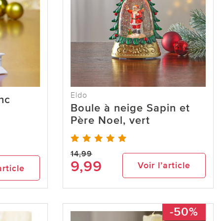
Eldo
nc
Boule à neige Sapin et
Père Noel, vert
14,99
9,99
Voir l’article
article
-50%