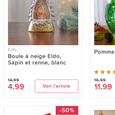
Eldo
Pomme 
Boule à neige Eldo,
Sapin et renne, blanc
14,99
16,99
4,99
11,99
Voir l’article
-50%