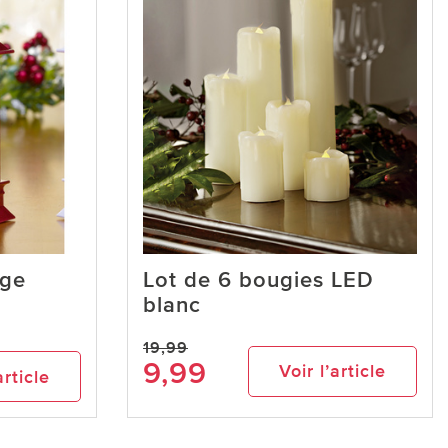
uge
Lot de 6 bougies LED
blanc
19,99
9,99
Voir l’article
article