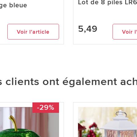
Lot de 8 piles LR
ge bleue
5,49
Voir l’article
Voir l
 clients ont également ac
-29%