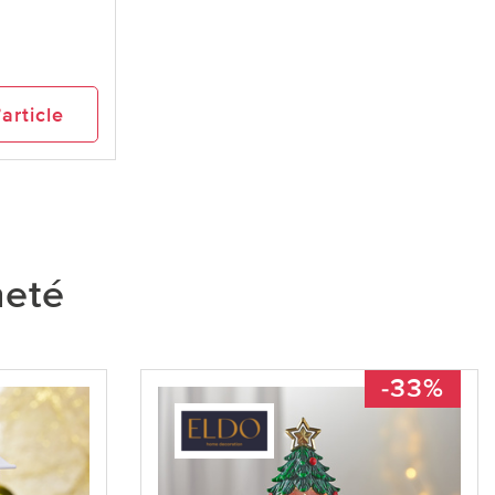
6
’article
heté
-33%