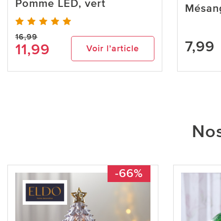
Pomme LED, vert
Mésan
16,99
7,99
11,99
Voir l’article
Nos
-66%