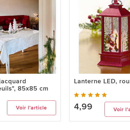
jacquard
Lanterne LED, ro
uils", 85x85 cm
4,99
Voir l’article
Voir l’