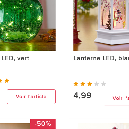
LED, vert
Lanterne LED, bla
4,99
Voir l’article
Voir l’
-50%