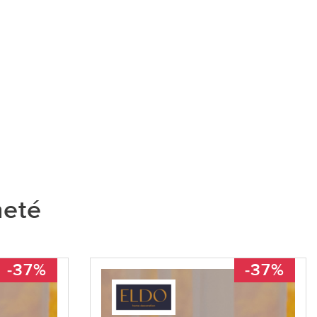
heté
-37%
-37%