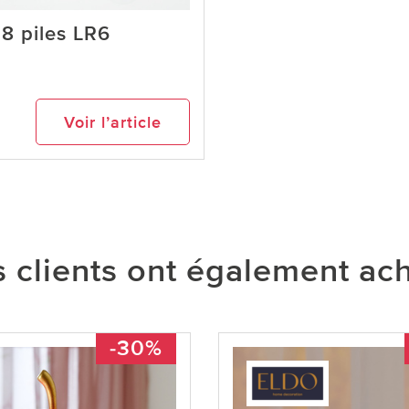
 8 piles LR6
Voir l’article
 clients ont également ac
-30%