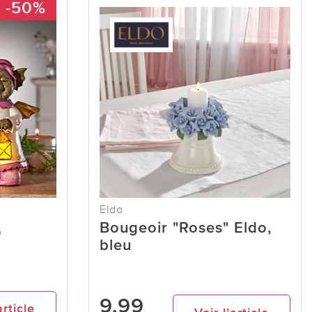
-50%
Eldo
Bougeoir "Roses" Eldo,
D
bleu
9,99
article