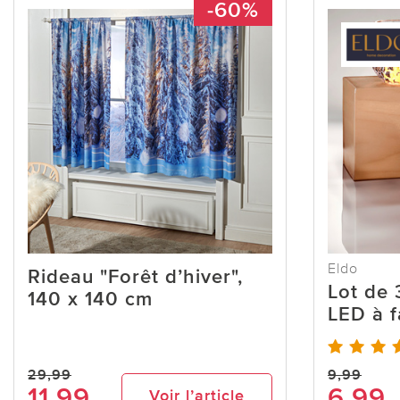
-60%
Eldo
Rideau "Forêt d’hiver",
Lot de
140 x 140 cm
LED à f
29,99
9,99
11,99
6,99
Voir l’article