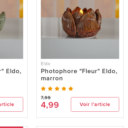
Eldo
" Eldo,
Photophore "Fleur" Eldo,
marron
7,99
4,99
article
Voir l’article