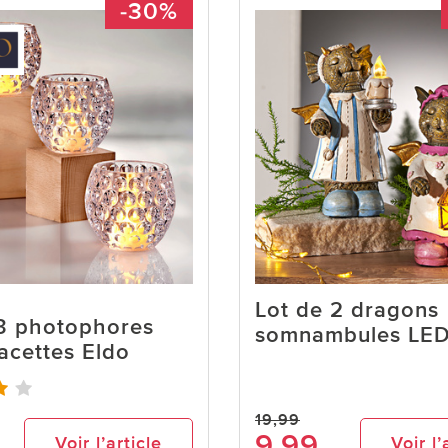
-30%
Lot de 2 dragons
 3 photophores
somnambules LE
acettes Eldo
19,99
9,99
Voir l’article
Voir l’