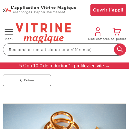
L’application Vitrine Magique
x
Ouvrir l’appli
Téléchargez l’appli maintenant
Changer
Menu
Mon compte
Mon panier
de
navigation
5 € ou 10 € de réduction* - profitez-en vite →
Retour