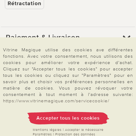
Rétractation
Paiement & Livraison
Vitrine Magique utilise des cookies ave différentes
fonctions. Avec votre consentement, nous utilisons des
À propos de nous
cookies pour améliorer votre expérience d'achat.
Cliquez sur "Accepter tous les cookies" pour accepter
tous les cookies ou cliquez sur "Paramètres" pour en
Besoin d'aide?
savoir plus et choisir vos préférences personnelles en
matière de cookies. Vous pouvez révoquer votre
consentement à tout moment à l'adresse suivante:
https://www.vitrinemagique.com/servicecookie/
Mentions légales
|
CGV
|
Données & liberté
|
Vie privée & cookies
Prix en Euro, TVA légale incluse
©2026 Vitrine Magique
Accepter tous les cookies
Mentions légales
|
Accepter le nécessaire
Paramètres
|
Protection des données