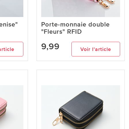
enise"
Porte-monnaie double
"Fleurs" RFID
9,99
article
Voir l’article