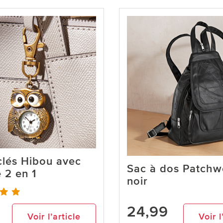
clés Hibou avec
Sac à dos Patchw
 2 en 1
noir
24,99
Voir l’article
Voir l