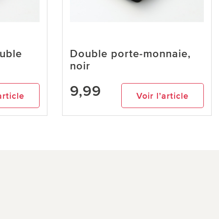
uble
Double porte-monnaie,
noir
9,99
article
Voir l’article