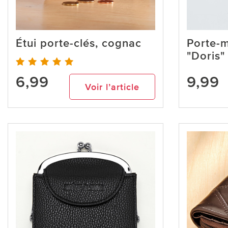
Étui porte-clés, cognac
Porte-
"Doris"
6,99
9,99
Voir l’article