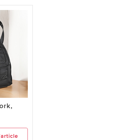
ork,
’article