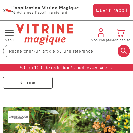
L’application Vitrine Magique
x
Ouvrir l’appli
Téléchargez l’appli maintenant
Changer
Menu
Mon compte
Mon panier
de
navigation
5 € ou 10 € de réduction* - profitez-en vite →
Retour