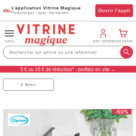
L’application Vitrine Magique
x
Ouvrir l’appli
Téléchargez l’appli maintenant
Changer
Menu
Mon compte
Mon panier
de
navigation
5 € ou 10 € de réduction* - profitez-en vite →
Retour
-50%