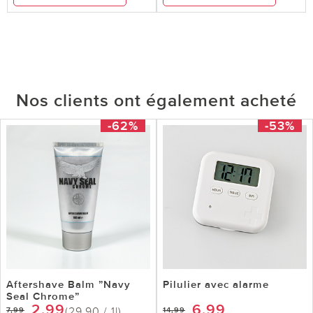
Nos clients ont également acheté
-62%
-53%
Aftershave Balm ”Navy
Pilulier avec alarme
Seal Chrome”
2,99
6,99
(29,90 / 1l)
7,99
14,99