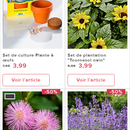
Set de culture Plante à
Set de plantation
œufs
"Tournesol nain"
3,99
3,99
7,99
9,99
Voir l’article
Voir l’article
-50%
-50%