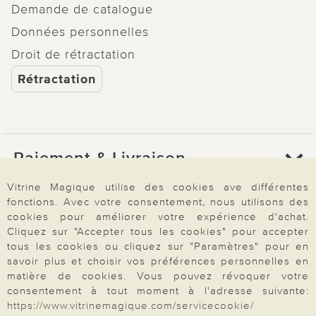
Demande de catalogue
Données personnelles
Droit de rétractation
Rétractation
Paiement & Livraison
Vitrine Magique utilise des cookies ave différentes
fonctions. Avec votre consentement, nous utilisons des
À propos de nous
cookies pour améliorer votre expérience d'achat.
Cliquez sur "Accepter tous les cookies" pour accepter
tous les cookies ou cliquez sur "Paramètres" pour en
Besoin d'aide?
savoir plus et choisir vos préférences personnelles en
matière de cookies. Vous pouvez révoquer votre
consentement à tout moment à l'adresse suivante:
https://www.vitrinemagique.com/servicecookie/
Mentions légales
|
CGV
|
Données & liberté
|
Vie privée & cookies