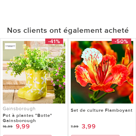
Nos clients ont également acheté
-41%
-50%
Gainsborough
Set de culture Flamboyant
Pot à plantes "Botte"
Gainsborough
9,99
3,99
16,99
7,99