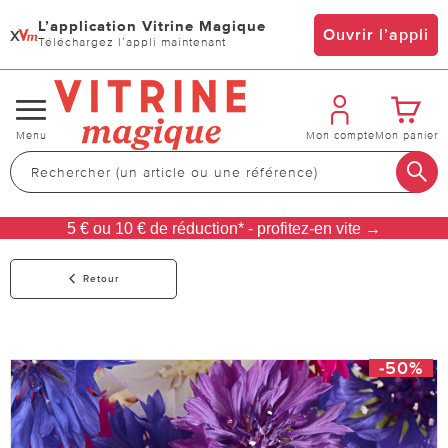
L’application Vitrine Magique
x
Ouvrir l’appli
Téléchargez l’appli maintenant
Changer
Menu
Mon compte
Mon panier
de
navigation
5 € ou 10 € de réduction* - profitez-en vite →
Retour
-50%