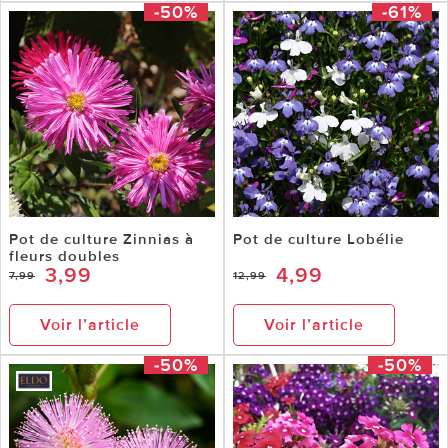
-50%
-61%
Pot de culture Zinnias à
Pot de culture Lobélie
fleurs doubles
3,99
4,99
7,99
12,99
Voir l’article
Voir l’article
-50%
-50%