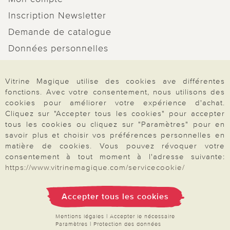
Inscription Newsletter
Demande de catalogue
Données personnelles
Droit de rétractation
Vitrine Magique utilise des cookies ave différentes
Rétractation
fonctions. Avec votre consentement, nous utilisons des
cookies pour améliorer votre expérience d'achat.
Cliquez sur "Accepter tous les cookies" pour accepter
tous les cookies ou cliquez sur "Paramètres" pour en
savoir plus et choisir vos préférences personnelles en
Paiement & Livraison
matière de cookies. Vous pouvez révoquer votre
consentement à tout moment à l'adresse suivante:
https://www.vitrinemagique.com/servicecookie/
À propos de nous
Accepter tous les cookies
Besoin d'aide?
Mentions légales
|
Accepter le nécessaire
Paramètres
|
Protection des données