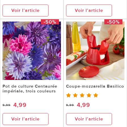
Voir l’article
Voir l’article
-50%
-50%
Pot de culture Centaurée
Coupe-mozzarella Basilico
impériale, trois couleurs
4,99
4,99
9,99
9,99
Voir l’article
Voir l’article