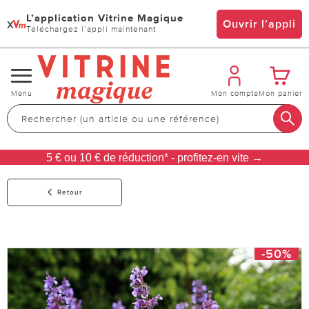
L’application Vitrine Magique
x
Ouvrir l’appli
Téléchargez l’appli maintenant
Changer
Menu
Mon compte
Mon panier
de
navigation
5 € ou 10 € de réduction* - profitez-en vite →
Retour
-50%